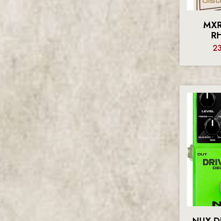
JHS
KEELEY
MXR
KEPMA
R
2
LAG
LANEY
LTD
MARSHALL
MOOER
MXR
Non classé
NUX
ORANGE
pas supprimer, pas
utiliser
PATINA GUITARS
REVEREND
NUX D