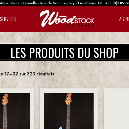
rtisanale La Passerelle - Rue de Saint Exupéry - Ensisheim - Tél : +33 (0)3.89.7
SERVICES
AGEN
LES PRODUITS DU SHOP
e 17–32 sur 323 résultats