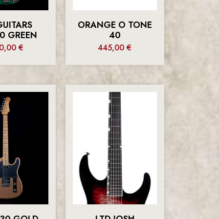
GUITARS
ORANGE O TONE
00 GREEN
40
0,00
€
445,00
€
T-30 GOLD
LTD JOSH