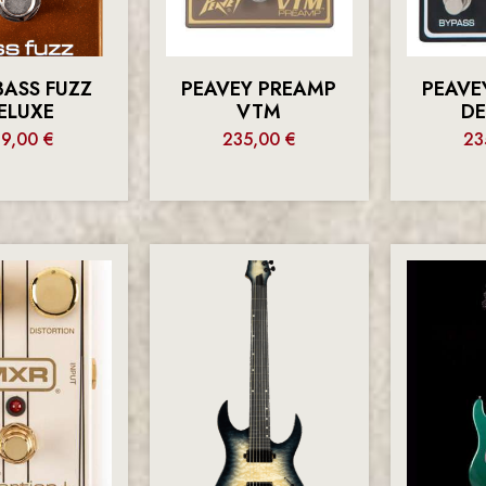
BASS FUZZ
PEAVEY PREAMP
PEAVE
ELUXE
VTM
D
99,00
€
235,00
€
23