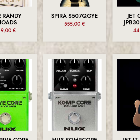
 RANDY
SPIRA S507QGYE
JET 
HOADS
JPB3
555,00
€
39,00
€
44
RIVE CORE
NUX KOMPCORE
JET J