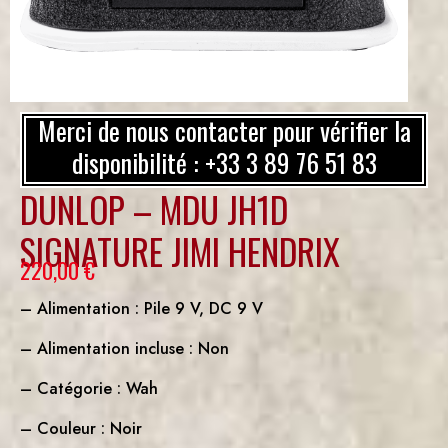
Merci de nous contacter pour vérifier la
disponibilité : +33 3 89 76 51 83
DUNLOP – MDU JH1D
SIGNATURE JIMI HENDRIX
220,00
€
– Alimentation : Pile 9 V, DC 9 V
– Alimentation incluse : Non
– Catégorie : Wah
– Couleur : Noir