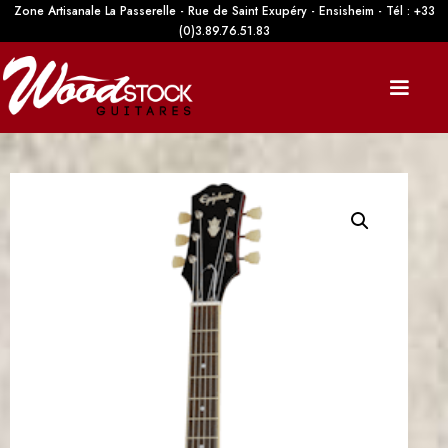
Zone Artisanale La Passerelle - Rue de Saint Exupéry - Ensisheim - Tél : +33
(0)3.89.76.51.83