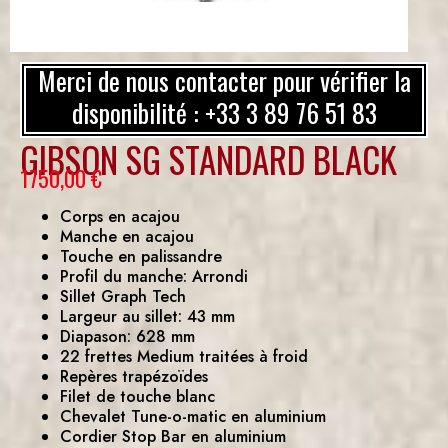
Merci de nous contacter pour vérifier la
disponibilité : +33 3 89 76 51 83
GIBSON SG STANDARD BLACK
1750,00
€
Corps en acajou
Manche en acajou
Touche en palissandre
Profil du manche: Arrondi
Sillet Graph Tech
Largeur au sillet: 43 mm
Diapason: 628 mm
22 frettes Medium traitées à froid
Repères trapézoïdes
Filet de touche blanc
Chevalet Tune-o-matic en aluminium
Cordier Stop Bar en aluminium