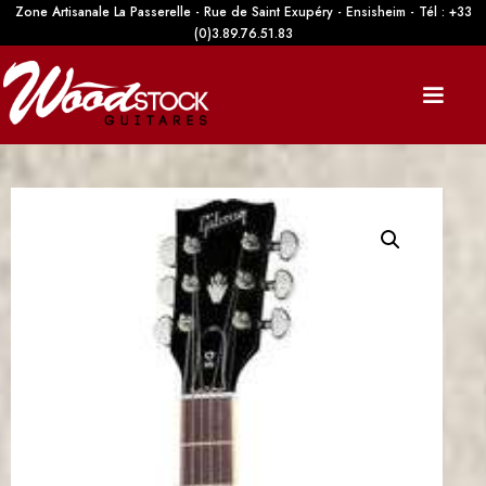
Zone Artisanale La Passerelle - Rue de Saint Exupéry - Ensisheim - Tél : +33
(0)3.89.76.51.83