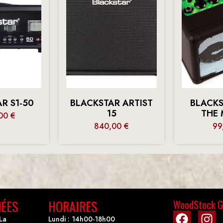
R S1-50
BLACKSTAR ARTIST
BLACKS
15
THE 
,00
€
840,00
€
99
ÉES
HORAIRES
WoodStock G
La
Lundi : 14h00-18h00