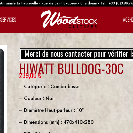
rtisanale La Passerelle - Rue de Saint Exupéry - Ensisheim - Tél : +33 (0)3.89.7
SERVICES
AGEN
Merci de nous contacter pour vérifier l
HIWATT BULLDOG-30C
239,00
€
– Catégorie : Combo basse
– Couleur : Noir
– Diamètre Haut-parleur : 10″
– Dimensions (mm) : 470x410x280