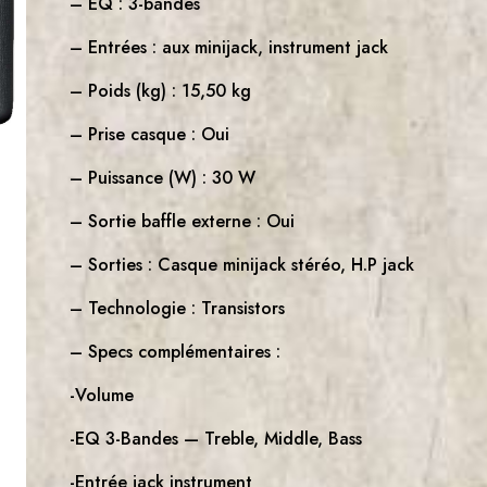
– EQ : 3-bandes
– Entrées : aux minijack, instrument jack
– Poids (kg) : 15,50 kg
– Prise casque : Oui
– Puissance (W) : 30 W
– Sortie baffle externe : Oui
– Sorties : Casque minijack stéréo, H.P jack
– Technologie : Transistors
– Specs complémentaires :
-Volume
-EQ 3-Bandes — Treble, Middle, Bass
-Entrée jack instrument