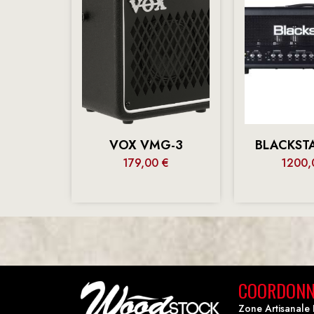
VOX VMG-3
BLACKSTA
179,00
€
1200
COORDONN
Zone Artisanale 