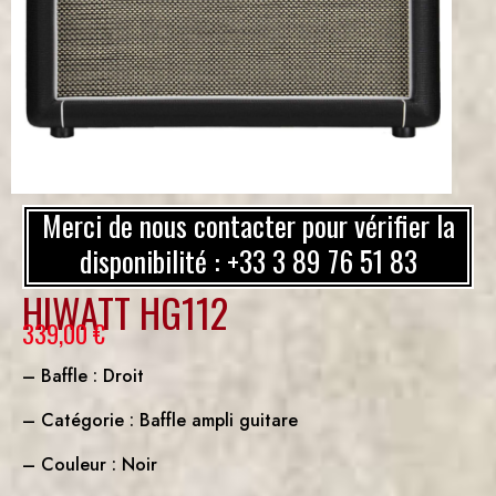
Merci de nous contacter pour vérifier la
disponibilité : +33 3 89 76 51 83
HIWATT HG112
339,00
€
– Baffle : Droit
– Catégorie : Baffle ampli guitare
– Couleur : Noir