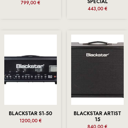
SPECIAL
799,00
€
443,00
€
BLACKSTAR S1-50
BLACKSTAR ARTIST
15
1200,00
€
840,00
€