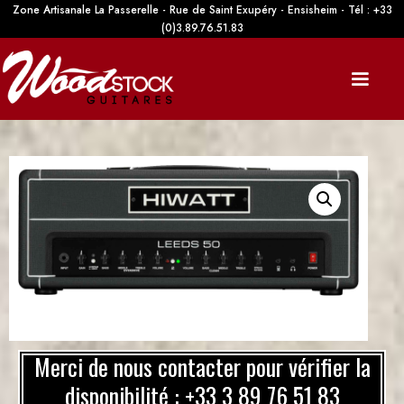
Zone Artisanale La Passerelle - Rue de Saint Exupéry - Ensisheim - Tél : +33
(0)3.89.76.51.83
Merci de nous contacter pour vérifier la
disponibilité : +33 3 89 76 51 83