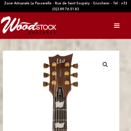
Zone Artisanale La Passerelle - Rue de Saint Exupéry - Ensisheim - Tél : +33
(0)3.89.76.51.83