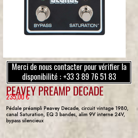
Merci de nous contacter pour vérifier la
disponibilité : +33 3 89 76 51 83
PEAVEY PREAMP DECADE
235,00
€
Pédale préampli Peavey Decade, circuit vintage 1980,
canal Saturation, EQ 3 bandes, alim 9V interne 24V,
bypass silencieux