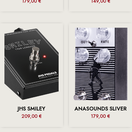
179,00
€
149,00
€
JHS SMILEY
ANASOUNDS SLIVER
209,00
€
179,00
€