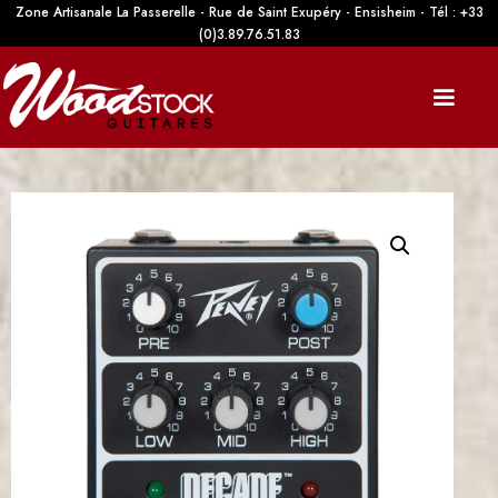
Zone Artisanale La Passerelle - Rue de Saint Exupéry - Ensisheim - Tél : +33
(0)3.89.76.51.83