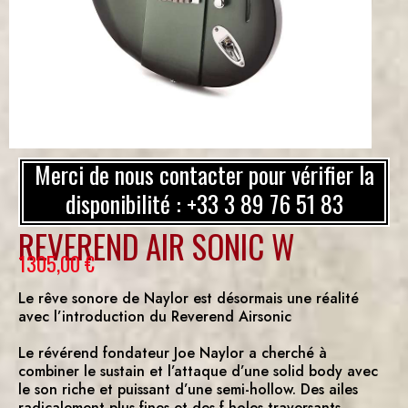
Merci de nous contacter pour vérifier la
disponibilité : +33 3 89 76 51 83
REVEREND AIR SONIC W
1305,00
€
Le rêve sonore de Naylor est désormais une réalité
avec l’introduction du Reverend Airsonic
Le révérend fondateur Joe Naylor a cherché à
combiner le sustain et l’attaque d’une solid body avec
le son riche et puissant d’une semi-hollow. Des ailes
radicalement plus fines et des f-holes traversants