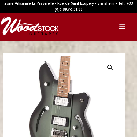
Zone Artisanale La Passerelle - Rue de Saint Exupéry - Ensisheim - Tél : +33
(0)3.89.76.51.83