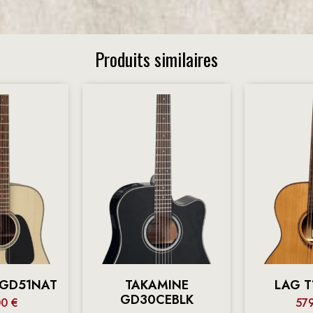
Produits similaires
 GD51NAT
TAKAMINE
LAG T
GD30CEBLK
00
€
57