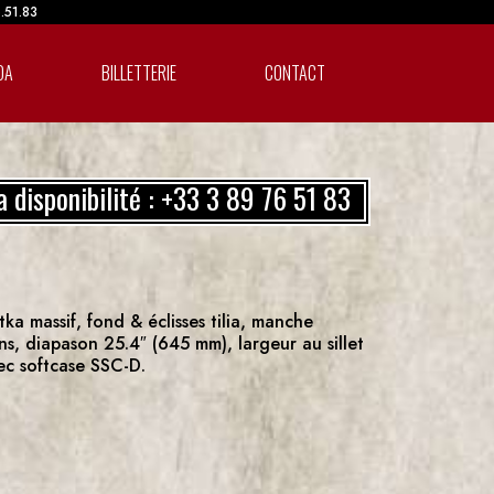
6.51.83
DA
BILLETTERIE
CONTACT
a disponibilité : +33 3 89 76 51 83
 massif, fond & éclisses tilia, manche
ns, diapason 25.4″ (645 mm), largeur au sillet
ec softcase SSC-D.