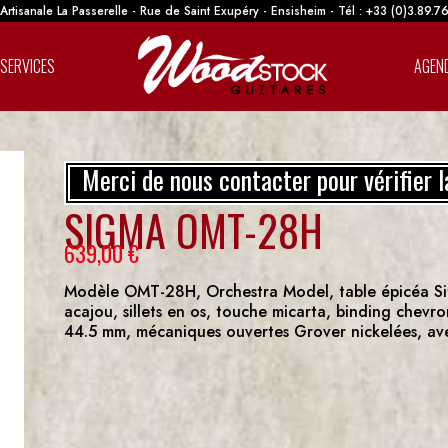
rtisanale La Passerelle - Rue de Saint Exupéry - Ensisheim - Tél : +33 (0)3.89.7
SERVICES
AGEN
Merci de nous contacter pour vérifier l
SIGMA OMT-28H
639,00
€
Modèle OMT-28H, Orchestra Model, table épicéa Sitka
acajou, sillets en os, touche micarta, binding chevro
44.5 mm, mécaniques ouvertes Grover nickelées, av