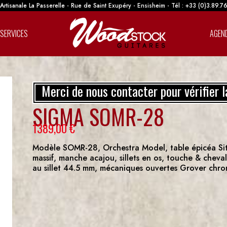
rtisanale La Passerelle - Rue de Saint Exupéry - Ensisheim - Tél : +33 (0)3.89.7
SERVICES
AGEN
Merci de nous contacter pour vérifier l
SIGMA SOMR-28
1389,00
€
Modèle SOMR-28, Orchestra Model, table épicéa Sitka
massif, manche acajou, sillets en os, touche & chev
au sillet 44.5 mm, mécaniques ouvertes Grover chr