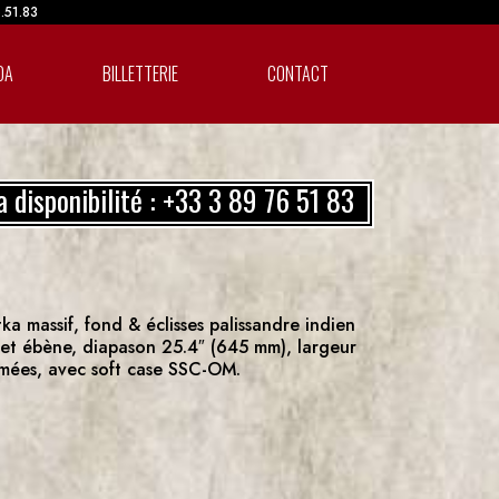
6.51.83
DA
BILLETTERIE
CONTACT
a disponibilité : +33 3 89 76 51 83
 massif, fond & éclisses palissandre indien
alet ébène, diapason 25.4″ (645 mm), largeur
omées, avec soft case SSC-OM.