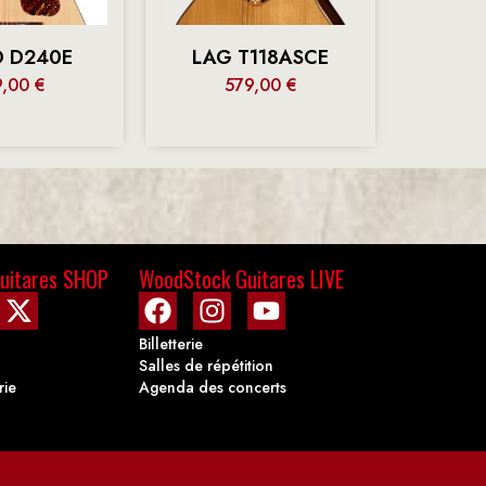
D D240E
LAG T118ASCE
9,00
€
579,00
€
uitares SHOP
WoodStock Guitares LIVE
Billetterie
Salles de répétition
rie
Agenda des concerts