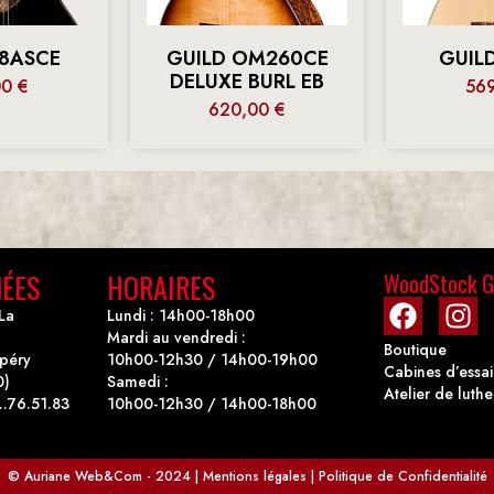
18ASCE
GUILD OM260CE
GUIL
DELUXE BURL EB
00
€
56
620,00
€
ÉES
HORAIRES
WoodStock G
La
Lundi : 14h00-18h00
Mardi au vendredi :
Boutique
upéry
10h00-12h30 / 14h00-19h00
Cabines d’essai
0)
Samedi :
Atelier de luthe
..76.51.83
10h00-12h30 / 14h00-18h00
©
Auriane Web&Com
- 2024 | Mentions légales | Politique de Confidentialité