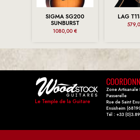
SIGMA SG200
LAG T1
SUNBURST
579,
1080,00
€
COORDONN
Zone Artisanale 
Passerelle
Le Temple de la Guitare
Rue de Saint Ex
Ensisheim (6819
Tél : +33 (0)3.89