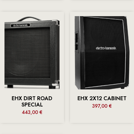
EHX DIRT ROAD
EHX 2X12 CABINET
SPECIAL
397,00
€
443,00
€