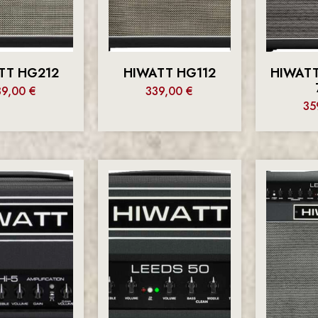
TT HG212
HIWATT HG112
HIWAT
39,00
€
339,00
€
35