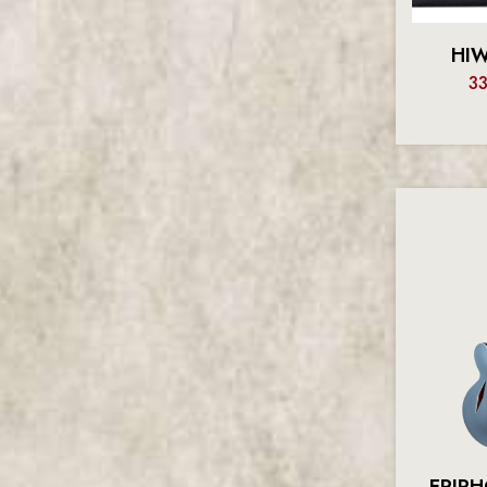
SIGMA
SPIRA
HI
VOX
3
WAY HUGE
EPIP