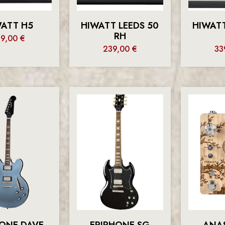
WATT H5
HIWATT LEEDS 50
HIWATT
RH
39,00
€
239,00
€
33
HONE DAVE
EPIPHONE SG
ANA