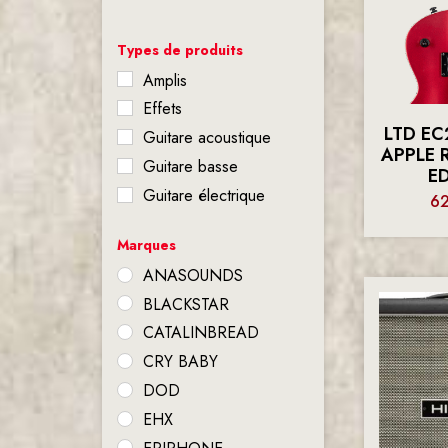
Types de produits
Amplis
Effets
LTD E
Guitare acoustique
APPLE 
Guitare basse
E
Guitare électrique
6
Marques
ANASOUNDS
BLACKSTAR
CATALINBREAD
CRY BABY
DOD
EHX