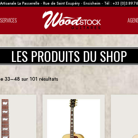
rtisanale La Passerelle - Rue de Saint Exupéry - Ensisheim - Tél : +33 (0)3.89.7
SERVICES
AGEN
LES PRODUITS DU SHOP
e 33–48 sur 101 résultats