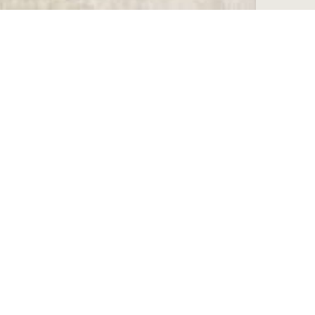
GIB
S
RO
25