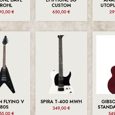
ROHL
CUSTOM
UTOPI
90,00
€
650,00
€
29
N FLYING V
SPIRA T-400 MWH
GIBSO
80S
STAND
349,00
€
55,00
€
54