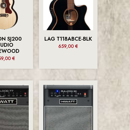
ON SJ200
LAG T118ABCE-BLK
TUDIO
659,00
€
EWOOD
59,00
€