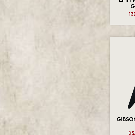
G
13
GIBSO
25