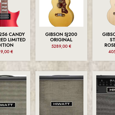
C256 CANDY
GIBSON SJ200
GIBS
RED LIMITED
ORIGINAL
S
DITION
ROS
5289,00
€
29,00
€
40