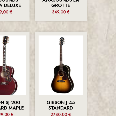
A DELUXE
GROTTE
9,00
€
349,00
€
N SJ-200
GIBSON J-45
ARD MAPLE
STANDARD
99,00
€
2780,00
€