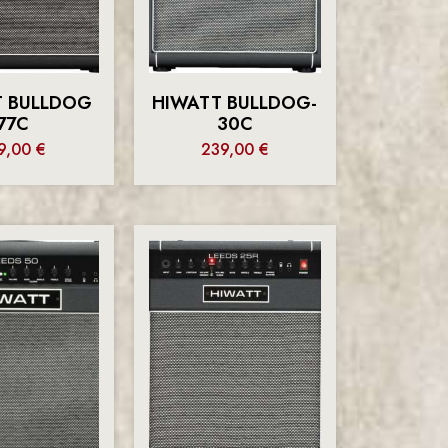
T BULLDOG
HIWATT BULLDOG-
77C
30C
9,00
€
239,00
€